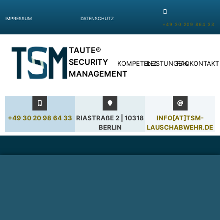
IMPRESSUM
DATENSCHUTZ
+49 30 209 864 33
TAUTE®
SECURITY
KOMPETENZ
LEISTUNGEN
FAQ
KONTAKT
MANAGEMENT
+49 30 20 98 64 33
RIASTRAßE 2 | 10318
INFO[AT]TSM-
BERLIN
LAUSCHABWEHR.DE