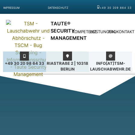
IMPRESSUM
DATENSCHUTZ
+49 30 209 864 33
TAUTE®
SECURITY
KOMPETENZ
LEISTUNGEN
FAQ
KONTAKT
MANAGEMENT
+49 30 20 98 64 33
RIASTRAßE 2 | 10318
INFO[AT]TSM-
BERLIN
LAUSCHABWEHR.DE